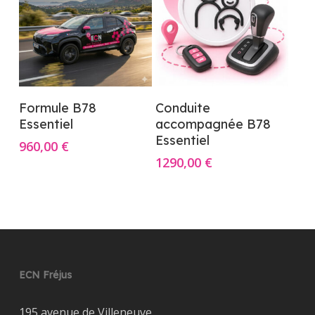
Ajouter Au Panier
Ajouter Au Panier
Formule B78
Conduite
Essentiel
accompagnée B78
Essentiel
960,00
€
1290,00
€
ECN Fréjus
195 avenue de Villeneuve