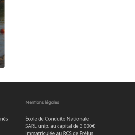
Mentions légales
gnès
École de Conduite Nationale
SARL unip. au capital de 3 000€
Immatriculée au RCS de Fréjus