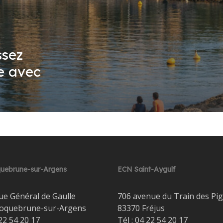
ssez
e avec
uebrune-sur-Argens
ECN Saint-Aygulf
ue Général de Gaulle
706 avenue du Train des Pi
oquebrune-sur-Argens
83370 Fréjus
22 54 20 17
Tél :
04 22 54 20 17