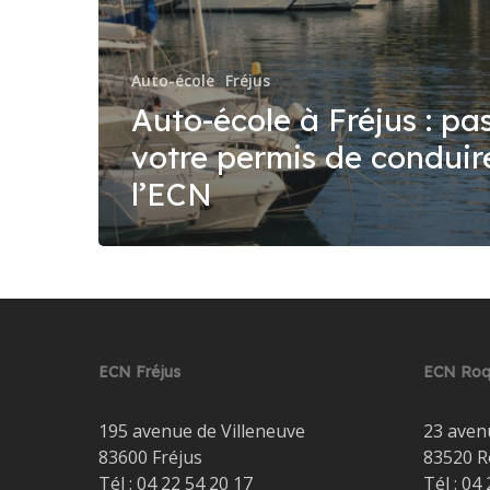
Auto-école
Fréjus
Auto-école à Fréjus : pa
votre permis de conduir
l’ECN
ECN Fréjus
ECN Roq
195 avenue de Villeneuve
23 aven
83600 Fréjus
83520 R
Tél :
04 22 54 20 17
Tél :
04 