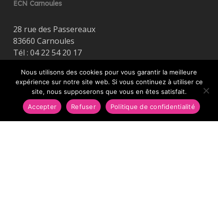
ECN Carnoules
28 rue des Passereaux
83660 Carnoules
Tél :
04 22 54 20 17
Envoyer un message
Nous utilisons des cookies pour vous garantir la meilleure
Agr. : E2408300100
expérience sur notre site web. Si vous continuez à utiliser ce
site, nous supposerons que vous en êtes satisfait.
Mentions légales
Accepter
Refuser
Politique de confidentialité
École de Conduite Nationale
SARL unip. au capital de 3 000€
Immatriculée au RCS de Fréjus
SIREN : 902 442 565
NDA : 93830674783
Mentions légales